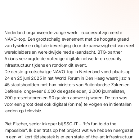
Nederland organiseerde vorige week succesvol zijn eerste
NAVO-top. Een grootschalig evenement met de hoogste graad
van fysieke en digitale beveiliging door de aanwezigheid van veel
wereldleiders en wereldwijde media-aandacht. BTG-partner
Axians verzorgde de volledige digitale netwerk- en security
infrastructuur tijdens en rondom dit event.
De eerste grootschalige NAVO-top in Nederland vond plaats op
24 en 25 juni 2025 in het World Forum in Den Haag waarbij zo’n
45 staatshoofden met hun ministers van Buitenlandse Zaken en
Defensie, ongeveer 6.000 delegatieleden, 2.000 journalisten,
200 presentatoren en 90 gasten aanwezig waren. De top was
voor een groot deel ook digitaal (online) te volgen en in tientallen
landen op televisie.
Piet Fischer, senior inkoper bij SSC-IT – “It’s fun to do the
impossible”. Ik ben trots op het project wat we hebben neergezet.
In een vrij kort tijdsbestek is er een state-of-the-art infrastructuur