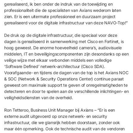
gerealiseerd, ik ben onder de indruk van de toewijding en
professionaliteit die de specialisten van Axians wederom laten
zien. Er is een uitermate professioneel en duurzaam project
gerealiseerd voor de digitale infrastructuur van deze NAVO-Top!”
De druk op de digitale infrastructuur, die speciaal voor deze
dagen is gerealiseerd in samenwerking met Cisco en Fortinet, is
hoog geweest. De enorme hoeveelheid camera’s, audiovisuele
middelen, IT en beveiligingscomponenten zijn desondanks op een
veilige wijze met elkaar verbonden middels een volledige
‘Software Defined’ netwerk-architectuur (Cisco SDA).
Voorafgaande- en tijdens de dagen van de top is het Axians NOC
& SOC (Network & Security Operations Center) continue paraat
geweest om maximale support te geven of onregelmatigheden te
detecteren en door te spelen aan de verschillende inlichtingen- en
veiligheidsdiensten van de overheid.
Ron Tetteroo, Business Unit Manager bij Axians – “Er is een
externe audit uitgevoerd op onze netwerk- en security
infrastructuur, die we glansrijk hebben doorstaan, zonder ook
maar één opmerking. Ook de technische audit van de vendoren