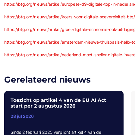
https://btg.org/nieuws/artikel/europese-d9-digitale-top-in-nederland
https://btg.org/nieuws/artikel/koers-voor-digitale-soevereiniteit-btg/
https://btg.org/nieuws/artikel/groei-digitale-economie-ook-uitdagin
https://btg.org/nieuws/artikel/amsterdam-nieuwe-thuisbasis-hello-
https://btg.org/nieuws/artikel/nederland-moet-sneller-digitale-invest
Gerelateerd nieuws
Toezicht op artikel 4 van de EU AI Act
start per 2 augustus 2026
28 jul 2026
Sinds 2 februari 2025 verplicht artikel 4 van de