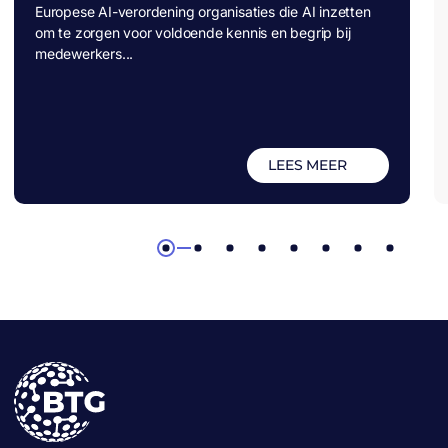
Europese AI-verordening organisaties die AI inzetten
om te zorgen voor voldoende kennis en begrip bij
medewerkers...
LEES MEER
1
2
3
4
5
6
7
8