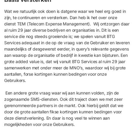
Wat we natuurlijk ook doen is datgene waar we heel erg goed in
zijn, te continueren en versterken. Dan heb ik het over onze
dienst TEM (Telecom Expense Management). Wij ontzorgen daar
al ruim 29 jaar diverse bedrijven en organisaties in. Dit is een
service die nog steeds groeiende is; we spelen vanuit BTG
Services adequaat in de op de vraag van de Gebruiker en leveren
maandelijks of desgewenst eerder, in query’s relevante gegevens
aan waarop de organisatie of bedrijf in kwestie kan bijsturen. Een
grote added value is, dat wij vanuit BTG Services al ruim 29 jaar
samenwerken met onder meer de MNO’s, waardoor wij bij grote
aantallen, forse kortingen kunnen bedingen voor onze
Gebruikers.
Een andere gr
o
te
vraag waar wij aan kunnen volden,
zijn
de
zogenaamde SMS-diensten
. O
ok dit traject doen we met
zeer
gerenommeerde
partners in de markt. Ook hierbij geldt dat we
door de grote aantallen fikse kortingen kunnen bedingen voor
deze dienstverlening. En daar is nog veel te winnen aan
mogelijkheden
voor onze
Gebruikers
.