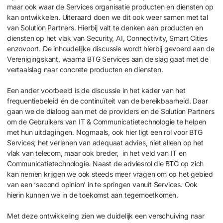
maar ook waar de Services organisatie producten en dienst
en
op
kan ontwikkelen. Uiteraard doen we dit
ook weer
samen met tal
van
S
olution
P
artners
. H
ierbij valt te denken aan producten en
diensten op
het vlak van
S
ecurity, AI,
Connectivity,
Smart
Cities
e
nzovoort
.
D
e inhoudelijke discussie wordt
hierbij
gevoerd aan de
Verenigingskant
, waarna
BTG Services aan de slag gaat met de
vertaalslag naar concrete producten en diensten.
Een ander voorbeeld is de discussie in het kader van het
frequentiebeleid én de continuïteit van de bereikbaarheid. Daar
gaan we de dialoog aan met de providers en de Solution Partners
om de Gebruikers van IT & Communicatietechnologie te helpen
met hun uitdagingen. Nogmaals, ook hier ligt een rol voor BTG
Services; het verlenen van adequaat advies, niet alleen op het
vlak van telecom, maar ook breder, in het veld van IT en
Communicatietechnologie. Naast de adviesrol die BTG op zich
kan nemen krijgen we ook steeds meer vragen om op het gebied
van een ‘second opinion’ in te springen vanuit Services. Ook
hierin kunnen we in de toekomst aan tegemoetkomen.
Met deze ontwikkeling zien we duidelijk een verschuiving naar