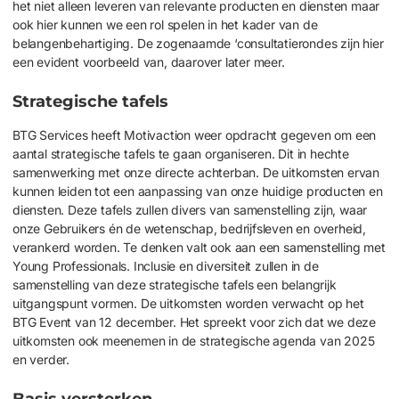
het niet alleen leveren van relevante producten en diensten maar
ook hier kunnen we een rol spelen in het kader van de
belangenbehartiging. De zogenaamde ‘consultatierondes zijn hier
een evident voorbeeld van, daarover later meer.
Strategische tafels
BTG Services
heeft
Motivaction
weer
opdracht
gegeven
om
een
aantal strategische tafels te gaan organiseren
. D
it in
hechte
samenwerking met onze directe achterban.
De uitkomsten ervan
kunnen leiden
tot
een aanpassing van onze huidige producten en
diensten.
D
eze tafels zullen divers van samenstelling zijn, waar
onze
Gebruikers én de wetenschap, bedrijfsleven en overheid
,
veranker
d
worden. Te denken valt ook aan een samenstelling met
Young Professionals. Inclusie en diversiteit zullen in de
samenstelling van deze strategische tafels een belangrijk
uitgangspunt vormen. De uitkomsten worden verwacht op het
BTG Event van 12 december
. H
et spreekt voor zich dat we deze
uitkomsten ook meenemen in de strategische agenda van 2025
en verder.
Basis versterken