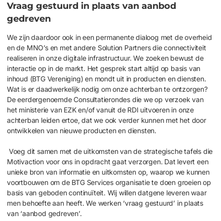
Vraag gestuurd in plaats van aanbod
gedreven
We zijn daardoor ook in een permanente dialoog met de overheid
en de MNO’s en met andere Solution Partners die connectiviteit
realiseren in onze digitale infrastructuur. We zoeken bewust de
interactie op in de markt. Het gesprek start altijd op basis van
inhoud (BTG Vereniging) en mondt uit in producten en diensten.
Wat is er daadwerkelijk nodig om onze achterban te ontzorgen?
De eerdergenoemde Consultatierondes die we op verzoek van
het ministerie van EZK en/of vanuit de RDI uitvoeren in onze
achterban leiden ertoe, dat we ook verder kunnen met het door
ontwikkelen van nieuwe producten en diensten.
Voeg dit samen met de uitkomste
n
van de strategische tafels die
Motivaction
voor ons in opdracht gaat verzorgen
.
D
at lever
t
een
unieke
bron van
informatie en
uitkomste
n
op
,
waarop we kunnen
voortbouwen om de BTG Services organisatie te doen groeien
op
basis van geboden
continuïteit. Wij willen datgene leveren waar
men behoefte aan heeft. We werken
‘
vraag
gestuurd
’
i
n plaats
van
‘
aanbod
gedreven
’.