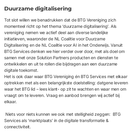
Duurzame digitalisering
Tot slot willen we benadrukken dat de BTG Vereniging zich
momenteel richt op het thema ‘duurzame digitalisering’. Als
vereniging nemen we actief deel aan diverse landelijke
initiatieven, waaronder de NL Coalitie voor Duurzame
Digitalisering en de NL Coalitie voor AI in het Onderwijs. Vanuit
BTG Services denken we hier verder over door, met als doel om
samen met onze Solution Partners producten en diensten te
ontwikkelen en uit te rollen die bijdragen aan een duurzame
digitale toekomst.
Het is ook daar waar BTG Vereniging én BTG Services met elkaar
optrekken met als een belangrijkste doelstelling: datgene leveren
waar het BTG lid – lees klant- op zit te wachten en waar men om
vraagt om te leveren. Vraag en aanbod brengen wij actief bij
elkaar.
Niets voor niets kunnen we
ook
met stelligheid
zeggen:
BTG
Services
als
‘
marktplaats
’
in de digitale transformatie &
connectiviteit
.