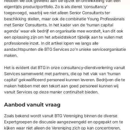
hebben we ook gewerkt aan de opzet en ontwikkeling van een
eigentijds productportfolio. Zo is als dienst ‘consultancy’
toegevoegd, waarbij we niet alleen Senior Consultants ter
beschikking stellen, maar ook de combinatie Young Professionals
met Senior Consultants. In het kader van de ‘human capital
agenda’ waar elk bedrijf en organisatie mee worstelt, kan dit ook
een oplossing zijn om het arbeidstekort tijdelijk aan te vullen met
professionele inzet. In dit artikel lopen we langs alle
aandachtspunten die BTG Services zo’n unieke serviceorganisatie
maken.
Het is evident dat BTG in onze consultancy-dienstverlening vanuit
Services samenwerkt met partners, die op het vlak van ‘human
capital’ gekwalificeerd personeel kunnen leveren. Bedrijven die te
maken hebben met een tekort aan goed personeel kunnen wij
vanuit Services op deze manier continuïteit bieden.
Aanbod vanuit vraag
Zoals bekend wordt vanuit BTG
Vereniging binnen de
diverse
Expertgroepen de discussie
aangezwengeld
en
opgepakt
o
m te
kijken waar
niet alleen de Vereniging zich op kan concentreren
,