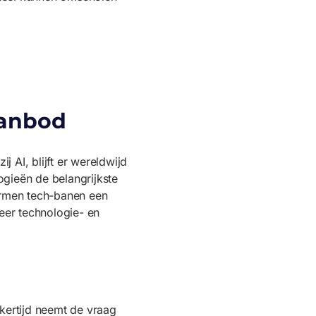
aanbod
 AI, blijft er wereldwijd
ogieën de belangrijkste
vormen tech-banen een
eer technologie- en
kertijd neemt de vraag