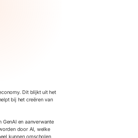
nomy. Dit blijkt uit het
lpt bij het creëren van
an GenAI en aanverwante
worden door AI, welke
oneel kunnen omscholen