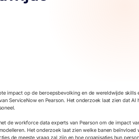
 impact op de beroepsbevolking en de wereldwijde skills eco
van ServiceNow en Pearson. Het onderzoek laat zien dat AI he
soneel.
met de workforce data experts van Pearson om de impact v
modelleren. Het onderzoek laat zien welke banen beïnvloed 
ties de meeste vraag zal zijn en hoe organisaties hun pers