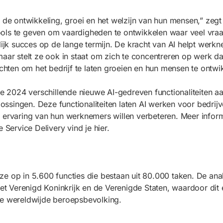
p de ontwikkeling, groei en het welzijn van hun mensen,” zeg
ls te geven om vaardigheden te ontwikkelen waar veel vraag 
lijk succes op de lange termijn. De kracht van AI helpt werkn
maar stelt ze ook in staat om zich te concentreren op werk d
ichten om het bedrijf te laten groeien en hun mensen te ontwi
 2024 verschillende nieuwe AI-gedreven functionaliteiten 
singen. Deze functionaliteiten laten AI werken voor bedrijv
d de ervaring van hun werknemers willen verbeteren. Meer info
ervice Delivery vind je hier.
e op in 5.600 functies die bestaan uit 80.000 taken. De ana
het Verenigd Koninkrijk en de Verenigde Staten, waardoor dit
de wereldwijde beroepsbevolking.