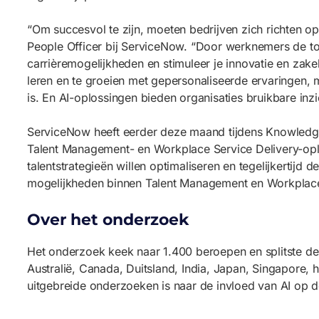
“Om succesvol te zijn, moeten bedrijven zich richten o
People Officer bij ServiceNow. “Door werknemers de too
carrièremogelijkheden en stimuleer je innovatie en zake
leren en te groeien met gepersonaliseerde ervaringen, 
is. En AI-oplossingen bieden organisaties bruikbare inz
ServiceNow heeft eerder deze maand tijdens Knowledge
Talent Management- en Workplace Service Delivery-oplos
talentstrategieën willen optimaliseren en tegelijkertij
mogelijkheden binnen Talent Management en Workplace S
Over het onderzoek
Het onderzoek keek naar 1.400 beroepen en splitste dez
Australië, Canada, Duitsland, India, Japan, Singapore, 
uitgebreide onderzoeken is naar de invloed van AI op 