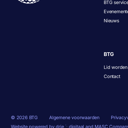
BTG servic
Evenement
Nieuws
BTG
Lid worden
Contact
© 2026 BTG
Algemene voorwaarden
Privacy
Website powered by
drie ⴾ digitaal
and
MASC Compan