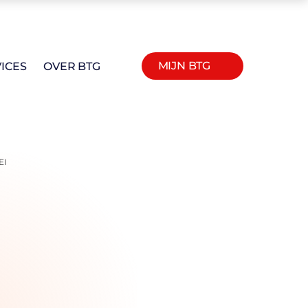
MIJN BTG
ICES
OVER BTG
EI