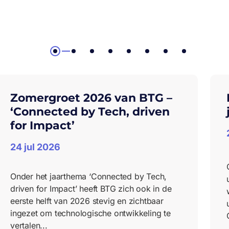
1
2
3
4
5
6
7
8
Zomergroet 2026 van BTG –
‘Connected by Tech, driven
for Impact’
24 jul 2026
Onder het jaarthema ‘Connected by Tech,
driven for Impact’ heeft BTG zich ook in de
eerste helft van 2026 stevig en zichtbaar
ingezet om technologische ontwikkeling te
vertalen...