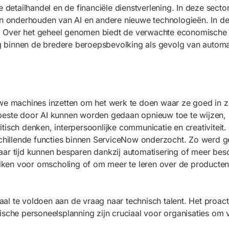
e detailhandel en de financiële dienstverlening. In deze sect
 en onderhouden van AI en andere nieuwe technologieën. In d
eel. Over het geheel genomen biedt de verwachte economische
 binnen de bredere beroepsbevolking als gevolg van automat
 we machines inzetten om het werk te doen waar ze goed in 
 beste door AI kunnen worden gedaan opnieuw toe te wijzen,
ritisch denken, interpersoonlijke communicatie en creativiteit
rschillende functies binnen ServiceNow onderzocht. Zo werd
ar tijd kunnen besparen dankzij automatisering of meer besc
ken voor omscholing of om meer te leren over de producten
l te voldoen aan de vraag naar technisch talent. Het proact
sche personeelsplanning zijn cruciaal voor organisaties om ve