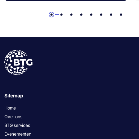
1
2
3
4
5
6
7
8
Sitemap
Home
Over ons
BTG services
Evenementen