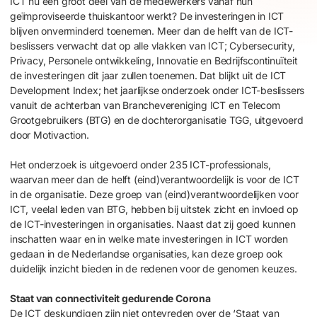
ICT nu een groot deel van de medewerkers vanaf hun
geïmproviseerde thuiskantoor werkt? De investeringen in ICT
blijven onverminderd toenemen. Meer dan de helft van de ICT-
beslissers verwacht dat op alle vlakken van ICT; Cybersecurity,
Privacy, Personele ontwikkeling, Innovatie en Bedrijfscontinuïteit
de investeringen dit jaar zullen toenemen. Dat blijkt uit de ICT
Development Index; het jaarlijkse onderzoek onder ICT-beslissers
vanuit de achterban van Branchevereniging ICT en Telecom
Grootgebruikers (BTG) en de dochterorganisatie TGG, uitgevoerd
door Motivaction.
Het onderzoek is uitgevoerd onder 235 ICT-professionals,
waarvan meer dan de helft (eind)verantwoordelijk is voor de ICT
in de organisatie. Deze groep van (eind)verantwoordelijken voor
ICT, veelal leden van BTG, hebben bij uitstek zicht en invloed op
de ICT-investeringen in organisaties. Naast dat zij goed kunnen
inschatten waar en in welke mate investeringen in ICT worden
gedaan in de Nederlandse organisaties, kan deze groep ook
duidelijk inzicht bieden in de redenen voor de genomen keuzes.
Staat van connectiviteit gedurende Corona
De ICT deskundigen zijn niet ontevreden over de ‘Staat van