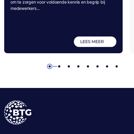
om te zorgen voor voldoende kennis en begrip bij
medewerkers...
LEES MEER
1
2
3
4
5
6
7
8