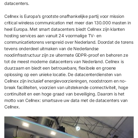
datacenters.
Cellnex is Europa’s grootste onafhankelijke partij voor mission
critical wireless communication met meer dan 130.000 masten in
heel Europa. Met smart datacenters biedt Cellnex zijn klanten
hosting services aan vanuit 24 voormalige TV- en
communicatietorens verspreid over Nederland. Doordat de torens
tevens onderdeel uitmaken van de Nederlandse
noodinfrastructuur zijn ze uitermate GDPR-proof en behoren ze
tot de meest moderne datacenters van Nederland. Cellnex is
duurzaam en biedt een betrouwbare, flexibele en groene
oplossing op een unieke locatie. De datacenterdiensten van
Cellnex zijn inclusief energievoorzieningen, noodstroom en no-
break faciliteiten, voorzien van uitstekende connectiviteit, hoge
continuïteit en een hoge graad van beveiliging. Daarom is het
motto van Cellnex: smartsave uw data met de datacenters van
Cellnex.