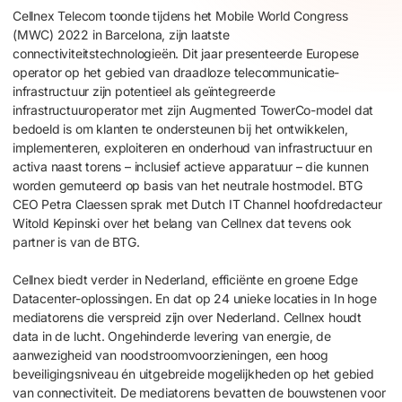
Cellnex Telecom toonde tijdens het Mobile World Congress
(MWC) 2022 in Barcelona, zijn laatste
connectiviteitstechnologieën. Dit jaar presenteerde Europese
operator op het gebied van draadloze telecommunicatie-
infrastructuur zijn potentieel als geïntegreerde
infrastructuuroperator met zijn Augmented TowerCo-model dat
bedoeld is om klanten te ondersteunen bij het ontwikkelen,
implementeren, exploiteren en onderhoud van infrastructuur en
activa naast torens – inclusief actieve apparatuur – die kunnen
worden gemuteerd op basis van het neutrale hostmodel. BTG
CEO Petra Claessen sprak met Dutch IT Channel hoofdredacteur
Witold Kepinski over het belang van Cellnex dat tevens ook
partner is van de BTG.
Cellnex biedt verder in Nederland, efficiënte en groene Edge
Datacenter-oplossingen. En dat op 24 unieke locaties in In hoge
mediatorens die verspreid zijn over Nederland. Cellnex houdt
data in de lucht. Ongehinderde levering van energie, de
aanwezigheid van noodstroomvoorzieningen, een hoog
beveiligingsniveau én uitgebreide mogelijkheden op het gebied
van connectiviteit. De mediatorens bevatten de bouwstenen voor