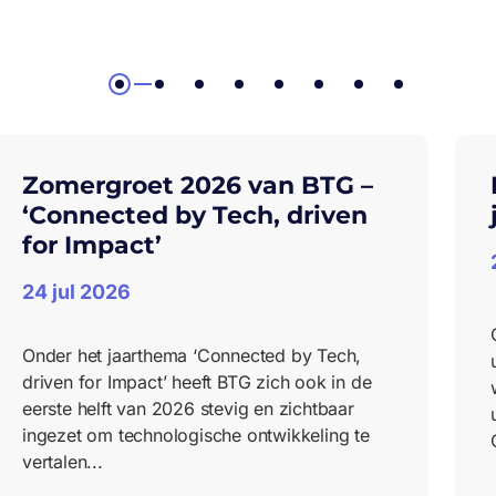
1
2
3
4
5
6
7
8
Zomergroet 2026 van BTG –
‘Connected by Tech, driven
for Impact’
24 jul 2026
Onder het jaarthema ‘Connected by Tech,
driven for Impact’ heeft BTG zich ook in de
eerste helft van 2026 stevig en zichtbaar
ingezet om technologische ontwikkeling te
vertalen...