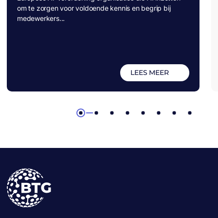
om te zorgen voor voldoende kennis en begrip bij
medewerkers...
LEES MEER
1
2
3
4
5
6
7
8