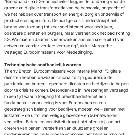
“Breedband- en 5G-connectiviteit leggen de fundering voor de
groene en digitale transformatie van de economie, ongeacht of
we het hebben over transport en energie, zorg en onderwijs of
productie en agricultuur. De huidige crisis onderstreept het
belang van toegang tot zeer snel internet voor bedrijven,
openbare diensten en burgers, maar versnelt ook het pad richting
5G. We moeten daarom samenwerken aan een snelle uitrol van
netwerken zonder verdere vertraging”, aldus Margrethe
Vestager, Eurocommissaris voor Mededinging.
Technologische onafhankelijk worden
Thierry Breton, Eurocommissaris voor Interne Markt: “Digitale
diensten hebben bewezen cruciaal te zijn gedurende de
pandemie om burgers, openbare diensten en bedrijven te helpen
door te crisis te komen. Desondanks zijn investeringen vertraagd.
In een tijd waarin toegang tot breedbandinternet een
fundamentele voorziening is voor Europeanen en een
geostrategisch belang voor bedrijven, moeten we – samen met
lidstaten – de uitrol van veilige glasvezel- en 5G-netwerken
versnellen. Betere connectiviteit draagt niet alleen bij aan het
creëren van banen, versterken van duurzame groei en
moderniseren van de Europese economie, het helpt Europa ook