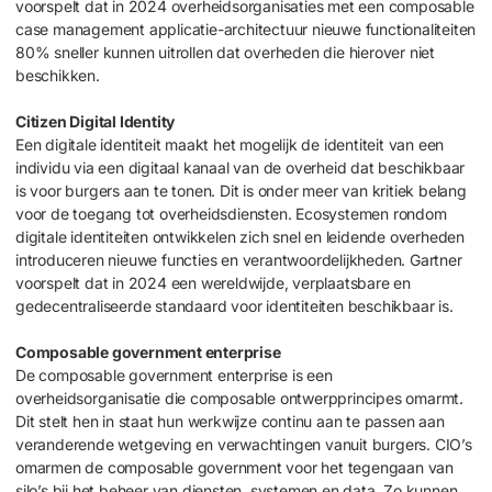
voorspelt dat in 2024 overheidsorganisaties met een composable
case management applicatie-architectuur nieuwe functionaliteiten
80% sneller kunnen uitrollen dat overheden die hierover niet
beschikken.
Citizen Digital Identity
Een digitale identiteit maakt het mogelijk de identiteit van een
individu via een digitaal kanaal van de overheid dat beschikbaar
is voor burgers aan te tonen. Dit is onder meer van kritiek belang
voor de toegang tot overheidsdiensten. Ecosystemen rondom
digitale identiteiten ontwikkelen zich snel en leidende overheden
introduceren nieuwe functies en verantwoordelijkheden. Gartner
voorspelt dat in 2024 een wereldwijde, verplaatsbare en
gedecentraliseerde standaard voor identiteiten beschikbaar is.
Composable government enterprise
De composable government enterprise is een
overheidsorganisatie die composable ontwerpprincipes omarmt.
Dit stelt hen in staat hun werkwijze continu aan te passen aan
veranderende wetgeving en verwachtingen vanuit burgers. CIO’s
omarmen de composable government voor het tegengaan van
silo’s bij het beheer van diensten, systemen en data. Zo kunnen