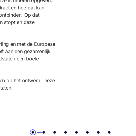
egevens moeten opgeven.
tract en hoe dat kan
ontbinden. Op dat
n stopt en deze
rling en met de Europese
ft aan een gezamenlijk
dstaten een boete
ren op het ontwerp. Deze
taten.
1
2
3
4
5
6
7
8