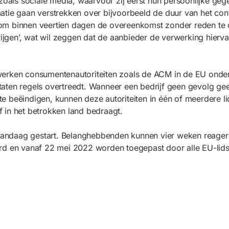
 zoals sociale media, waarvoor zij eerst hun persoonlijke g
atie gaan verstrekken over bijvoorbeeld de duur van het con
om binnen veertien dagen de overeenkomst zonder reden te 
gen’, wat wil zeggen dat de aanbieder de verwerking hierva
werken consumentenautoriteiten zoals de ACM in de EU onde
aten regels overtreedt. Wanneer een bedrijf geen gevolg gee
 beëindigen, kunnen deze autoriteiten in één of meerdere li
 in het betrokken land bedraagt.
s vandaag gestart. Belanghebbenden kunnen vier weken reage
rd en vanaf 22 mei 2022 worden toegepast door alle EU-lids