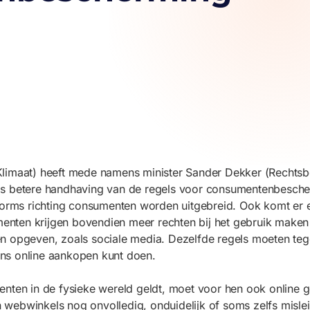
Klimaat) heeft mede namens minister Sander Dekker (Rechts
ls betere handhaving van de regels voor consumentenbesche
forms richting consumenten worden uitgebreid. Ook komt er e
ten krijgen bovendien meer rechten bij het gebruik maken va
 opgeven, zoals sociale media. Dezelfde regels moeten tegel
ns online aankopen kunt doen.
nten in de fysieke wereld geldt, moet voor hen ook online g
en webwinkels nog onvolledig, onduidelijk of soms zelfs misle