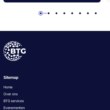
1
2
3
4
5
6
7
8
Sitemap
Home
Over ons
BTG services
Evenementen