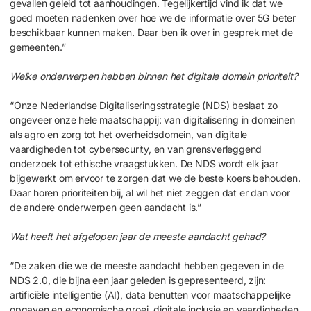
gevallen geleid tot aanhoudingen. Tegelijkertijd vind ik dat we
goed moeten nadenken over hoe we de informatie over 5G beter
beschikbaar kunnen maken. Daar ben ik over in gesprek met de
gemeenten.”
Welke onderwerpen hebben binnen het digitale domein prioriteit?
“Onze Nederlandse Digitaliseringsstrategie (NDS) beslaat zo
ongeveer onze hele maatschappij: van digitalisering in domeinen
als agro en zorg tot het overheidsdomein, van digitale
vaardigheden tot cybersecurity, en van grensverleggend
onderzoek tot ethische vraagstukken. De NDS wordt elk jaar
bijgewerkt om ervoor te zorgen dat we de beste koers behouden.
Daar horen prioriteiten bij, al wil het niet zeggen dat er dan voor
de andere onderwerpen geen aandacht is.”
Wat heeft het afgelopen jaar de meeste aandacht gehad?
“De zaken die we de meeste aandacht hebben gegeven in de
NDS 2.0, die bijna een jaar geleden is gepresenteerd, zijn:
artificiële intelligentie (AI), data benutten voor maatschappelijke
opgaven en economische groei, digitale inclusie en vaardigheden,