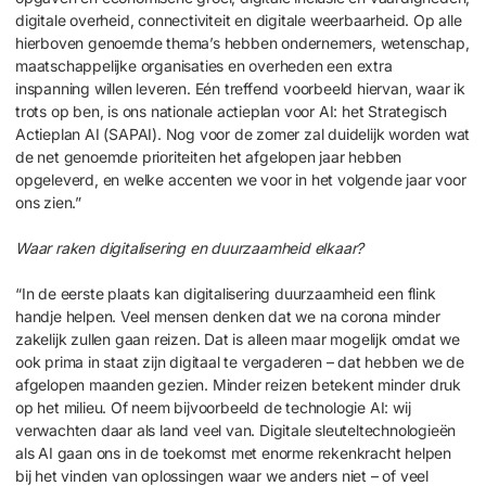
digitale overheid, connectiviteit en digitale weerbaarheid. Op alle
hierboven genoemde thema’s hebben ondernemers, wetenschap,
maatschappelijke organisaties en overheden een extra
inspanning willen leveren. Eén treffend voorbeeld hiervan, waar ik
trots op ben, is ons nationale actieplan voor AI: het Strategisch
Actieplan AI (SAPAI). Nog voor de zomer zal duidelijk worden wat
de net genoemde prioriteiten het afgelopen jaar hebben
opgeleverd, en welke accenten we voor in het volgende jaar voor
ons zien.”
Waar raken digitalisering en duurzaamheid elkaar?
“In de eerste plaats kan digitalisering duurzaamheid een flink
handje helpen. Veel mensen denken dat we na corona minder
zakelijk zullen gaan reizen. Dat is alleen maar mogelijk omdat we
ook prima in staat zijn digitaal te vergaderen – dat hebben we de
afgelopen maanden gezien. Minder reizen betekent minder druk
op het milieu. Of neem bijvoorbeeld de technologie AI: wij
verwachten daar als land veel van. Digitale sleuteltechnologieën
als AI gaan ons in de toekomst met enorme rekenkracht helpen
bij het vinden van oplossingen waar we anders niet – of veel