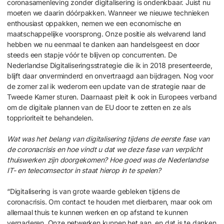
coronasamenleving zonder digitalisering is ondenkbaar. Juist nu
moeten we daarin dóórpakken. Wanneer we nieuwe technieken
enthousiast oppakken, nemen we een economische en
maatschappelijke voorsprong. Onze positie als welvarend land
hebben we nu eenmaal te danken aan handelsgeest en door
steeds een stapje vóór te blijven op concurrenten. De
Nederlandse Digitaliseringsstrategie die ik in 2018 presenteerde,
blijft daar onverminderd en onvertraagd aan bijdragen. Nog voor
de zomer zal ik wederom een update van de strategie naar de
Tweede Kamer sturen. Daarnaast pleit ik ook in Europees verband
om de digitale plannen van de EU door te zetten en ze als
topprioriteit te behandelen.
Wat was het belang van digitalisering tijdens de eerste fase van
de coronacrisis en hoe vindt u dat we deze fase van verplicht
thuiswerken zijn doorgekomen? Hoe goed was de Nederlandse
IT- en telecomsector in staat hierop in te spelen?
“Digitalisering is van grote waarde gebleken tijdens de
coronacrisis. Om contact te houden met dierbaren, maar ook om
allemaal thuis te kunnen werken en op afstand te kunnen
vergaderen. Onze netwerken kunnen het aan, en dat is te danken